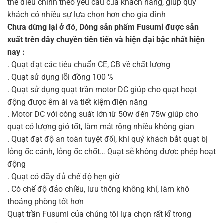
thể điều chỉnh theo yêu cầu của khách hàng, giúp quý
khách có nhiều sự lựa chọn hơn cho gia đình
Chưa dừng lại ở đó, Dòng sản phẩm Fusumi được sản
xuất trên dây chuyền tiên tiến và hiện đại bậc nhất hiện
nay :
. Quạt đạt các tiêu chuẩn CE, CB về chất lượng
. Quạt sử dụng lõi đồng 100 %
. Quạt sử dụng quạt trần motor DC giúp cho quạt hoạt
động được êm ái và tiết kiệm điện năng
. Motor DC với công suất lớn từ 50w đến 75w giúp cho
quạt có lượng gió tốt, làm mát rộng nhiều không gian
. Quạt đạt độ an toàn tuyệt đối, khi quý khách bắt quạt bị
lỏng ốc cánh, lỏng ốc chốt… Quạt sẽ không được phép hoạt
động
. Quạt có đầy đủ chế độ hẹn giờ
. Có chế độ đảo chiều, lưu thông không khí, làm khô
thoáng phòng tốt hơn
Quạt trần Fusumi của chúng tôi lựa chọn rất kĩ trong