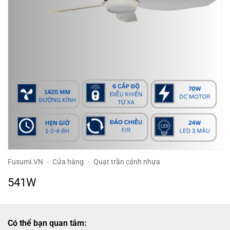
Fusumi.VN
-
Cửa hàng
-
Quạt trần cánh nhựa
541W
Có thể bạn quan tâm: