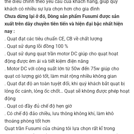
thể điều chỉnh theo yêu cầu của khách hàng, giúp quý
khách có nhiều sự lựa chọn hơn cho gia đình
Chưa dừng lại ở đó, Dòng sản phẩm Fusumi được sản
xuất trên dây chuyền tiên tiến và hiện đại bậc nhất hiện
nay :
. Quạt đạt các tiêu chuẩn CE, CB về chất lượng
. Quạt sử dụng lõi đồng 100 %
. Quạt sử dụng quạt trần motor DC giúp cho quạt hoạt
động được êm ái và tiết kiệm điện năng
. Motor DC với công suất lớn từ 50w đến 75w giúp cho
quạt có lượng gió tốt, làm mát rộng nhiều không gian
. Quạt đạt độ an toàn tuyệt đối, khi quý khách bắt quạt bị
lỏng ốc cánh, lỏng ốc chốt… Quạt sẽ không được phép hoạt
động
. Quạt có đầy đủ chế độ hẹn giờ
. Có chế độ đảo chiều, lưu thông không khí, làm khô
thoáng phòng tốt hơn
Quạt trần Fusumi của chúng tôi lựa chọn rất kĩ trong