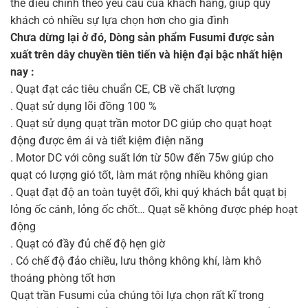
thể điều chỉnh theo yêu cầu của khách hàng, giúp quý
khách có nhiều sự lựa chọn hơn cho gia đình
Chưa dừng lại ở đó, Dòng sản phẩm Fusumi được sản
xuất trên dây chuyền tiên tiến và hiện đại bậc nhất hiện
nay :
. Quạt đạt các tiêu chuẩn CE, CB về chất lượng
. Quạt sử dụng lõi đồng 100 %
. Quạt sử dụng quạt trần motor DC giúp cho quạt hoạt
động được êm ái và tiết kiệm điện năng
. Motor DC với công suất lớn từ 50w đến 75w giúp cho
quạt có lượng gió tốt, làm mát rộng nhiều không gian
. Quạt đạt độ an toàn tuyệt đối, khi quý khách bắt quạt bị
lỏng ốc cánh, lỏng ốc chốt… Quạt sẽ không được phép hoạt
động
. Quạt có đầy đủ chế độ hẹn giờ
. Có chế độ đảo chiều, lưu thông không khí, làm khô
thoáng phòng tốt hơn
Quạt trần Fusumi của chúng tôi lựa chọn rất kĩ trong