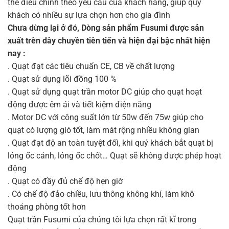
thể điều chỉnh theo yêu cầu của khách hàng, giúp quý
khách có nhiều sự lựa chọn hơn cho gia đình
Chưa dừng lại ở đó, Dòng sản phẩm Fusumi được sản
xuất trên dây chuyền tiên tiến và hiện đại bậc nhất hiện
nay :
. Quạt đạt các tiêu chuẩn CE, CB về chất lượng
. Quạt sử dụng lõi đồng 100 %
. Quạt sử dụng quạt trần motor DC giúp cho quạt hoạt
động được êm ái và tiết kiệm điện năng
. Motor DC với công suất lớn từ 50w đến 75w giúp cho
quạt có lượng gió tốt, làm mát rộng nhiều không gian
. Quạt đạt độ an toàn tuyệt đối, khi quý khách bắt quạt bị
lỏng ốc cánh, lỏng ốc chốt… Quạt sẽ không được phép hoạt
động
. Quạt có đầy đủ chế độ hẹn giờ
. Có chế độ đảo chiều, lưu thông không khí, làm khô
thoáng phòng tốt hơn
Quạt trần Fusumi của chúng tôi lựa chọn rất kĩ trong