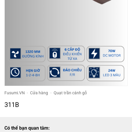
Fusumi.VN
-
Cửa hàng
-
Quạt trần cánh gỗ
311B
Có thể bạn quan tâm: