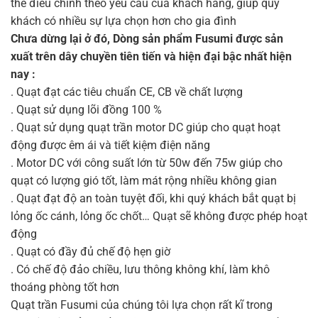
thể điều chỉnh theo yêu cầu của khách hàng, giúp quý
khách có nhiều sự lựa chọn hơn cho gia đình
Chưa dừng lại ở đó, Dòng sản phẩm Fusumi được sản
xuất trên dây chuyền tiên tiến và hiện đại bậc nhất hiện
nay :
. Quạt đạt các tiêu chuẩn CE, CB về chất lượng
. Quạt sử dụng lõi đồng 100 %
. Quạt sử dụng quạt trần motor DC giúp cho quạt hoạt
động được êm ái và tiết kiệm điện năng
. Motor DC với công suất lớn từ 50w đến 75w giúp cho
quạt có lượng gió tốt, làm mát rộng nhiều không gian
. Quạt đạt độ an toàn tuyệt đối, khi quý khách bắt quạt bị
lỏng ốc cánh, lỏng ốc chốt… Quạt sẽ không được phép hoạt
động
. Quạt có đầy đủ chế độ hẹn giờ
. Có chế độ đảo chiều, lưu thông không khí, làm khô
thoáng phòng tốt hơn
Quạt trần Fusumi của chúng tôi lựa chọn rất kĩ trong