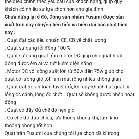
thể điều chỉnh theo yêu cầu của khách hàng, giúp quý
khách có nhiều sự lựa chọn hơn cho gia đình
Chưa dừng lại ở đó, Dòng sản phẩm Fusumi được sản
xuất trên dây chuyền tiên tiến và hiện đại bậc nhất hiện
nay :
. Quạt đạt các tiêu chuẩn CE, CB về chất lượng
. Quạt sử dụng lõi đồng 100 %
. Quạt sử dụng quạt trần motor DC giúp cho quạt hoạt
động được êm ái và tiết kiệm điện năng
. Motor DC với công suất lớn từ 50w đến 75w giúp cho
quạt có lượng gió tốt, làm mát rộng nhiều không gian
. Quạt đạt độ an toàn tuyệt đối, khi quý khách bắt quạt bị
lỏng ốc cánh, lỏng ốc chốt… Quạt sẽ không được phép hoạt
động
. Quạt có đầy đủ chế độ hẹn giờ
. Có chế độ đảo chiều, lưu thông không khí, làm khô
thoáng phòng tốt hơn
Quạt trần Fusumi của chúng tôi lựa chọn rất kĩ trong