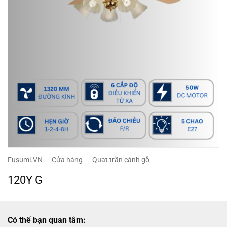
Fusumi.VN
-
Cửa hàng
-
Quạt trần cánh gỗ
120Y G
Có thể bạn quan tâm: