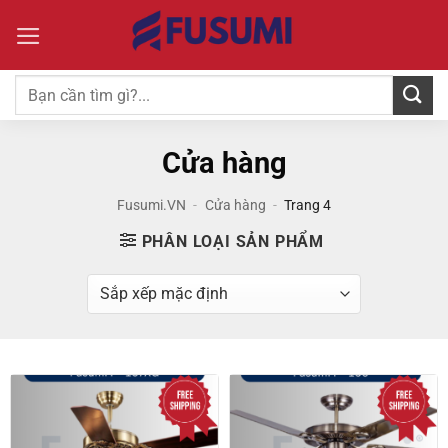
Bỏ
qua
nội
dung
Tìm
kiếm:
Cửa hàng
Fusumi.VN
-
Cửa hàng
-
Trang 4
PHÂN LOẠI SẢN PHẨM