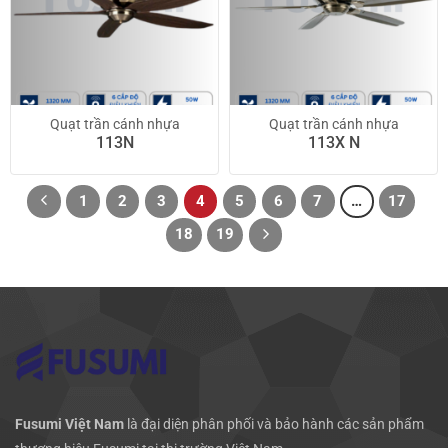
Quạt trần cánh nhựa
Quạt trần cánh nhựa
113N
113X N
1
2
3
4
5
6
7
…
17
18
19
Fusumi Việt Nam
là đại diện phân phối và bảo hành các sản phẩm