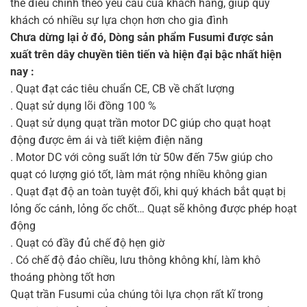
thể điều chỉnh theo yêu cầu của khách hàng, giúp quý
khách có nhiều sự lựa chọn hơn cho gia đình
Chưa dừng lại ở đó, Dòng sản phẩm Fusumi được sản
xuất trên dây chuyền tiên tiến và hiện đại bậc nhất hiện
nay :
. Quạt đạt các tiêu chuẩn CE, CB về chất lượng
. Quạt sử dụng lõi đồng 100 %
. Quạt sử dụng quạt trần motor DC giúp cho quạt hoạt
động được êm ái và tiết kiệm điện năng
. Motor DC với công suất lớn từ 50w đến 75w giúp cho
quạt có lượng gió tốt, làm mát rộng nhiều không gian
. Quạt đạt độ an toàn tuyệt đối, khi quý khách bắt quạt bị
lỏng ốc cánh, lỏng ốc chốt… Quạt sẽ không được phép hoạt
động
. Quạt có đầy đủ chế độ hẹn giờ
. Có chế độ đảo chiều, lưu thông không khí, làm khô
thoáng phòng tốt hơn
Quạt trần Fusumi của chúng tôi lựa chọn rất kĩ trong