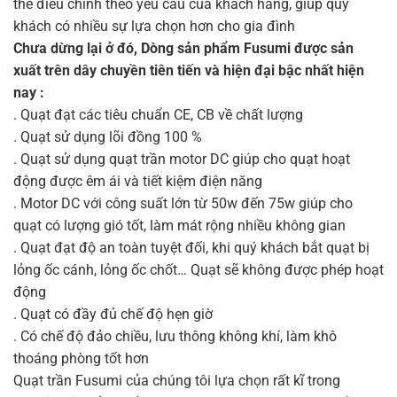
thể điều chỉnh theo yêu cầu của khách hàng, giúp quý
khách có nhiều sự lựa chọn hơn cho gia đình
Chưa dừng lại ở đó, Dòng sản phẩm Fusumi được sản
xuất trên dây chuyền tiên tiến và hiện đại bậc nhất hiện
nay :
. Quạt đạt các tiêu chuẩn CE, CB về chất lượng
. Quạt sử dụng lõi đồng 100 %
. Quạt sử dụng quạt trần motor DC giúp cho quạt hoạt
động được êm ái và tiết kiệm điện năng
. Motor DC với công suất lớn từ 50w đến 75w giúp cho
quạt có lượng gió tốt, làm mát rộng nhiều không gian
. Quạt đạt độ an toàn tuyệt đối, khi quý khách bắt quạt bị
lỏng ốc cánh, lỏng ốc chốt… Quạt sẽ không được phép hoạt
động
. Quạt có đầy đủ chế độ hẹn giờ
. Có chế độ đảo chiều, lưu thông không khí, làm khô
thoáng phòng tốt hơn
Quạt trần Fusumi của chúng tôi lựa chọn rất kĩ trong