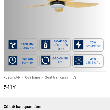
Fusumi.VN
-
Cửa hàng
-
Quạt trần cánh nhựa
541Y
Có thể bạn quan tâm: