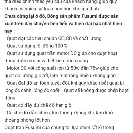
thể điều chỉnh theo yêu cầu của khách hàng, giúp quý
khách có nhiều sự lựa chọn hơn cho gia đình
Chưa dừng lại ở đó, Dòng sản phẩm Fusumi được sản
xuất trên dây chuyền tiên tiến và hiện đại bậc nhất hiện
nay :
. Quạt đạt các tiêu chuẩn CE, CB về chất lượng
. Quạt sử dụng lõi đồng 100 %
. Quạt sử dụng quạt trần motor DC giúp cho quạt hoạt
động được êm ái và tiết kiệm điện năng
. Motor DC với công suất lớn từ 50w đến 75w giúp cho
quạt có lượng gió tốt, làm mát rộng nhiều không gian
. Quạt đạt độ an toàn tuyệt đối, khi quý khách bắt quạt bị
lỏng ốc cánh, lỏng ốc chốt… Quạt sẽ không được phép hoạt
động
. Quạt có đầy đủ chế độ hẹn giờ
. Có chế độ đảo chiều, lưu thông không khí, làm khô
thoáng phòng tốt hơn
Quạt trần Fusumi của chúng tôi lựa chọn rất kĩ trong