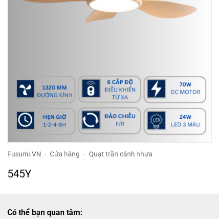
Fusumi.VN
-
Cửa hàng
-
Quạt trần cánh nhựa
545Y
Có thể bạn quan tâm: