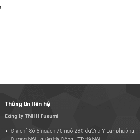
t
Thông tin liên hệ
Công ty TNHH Fusumi
Địa chỉ: Số 5 ngách 70 ngõ 230 đường Ỷ La - phường
Dương Nội - quận Hà Đông - TP.Hà Nội