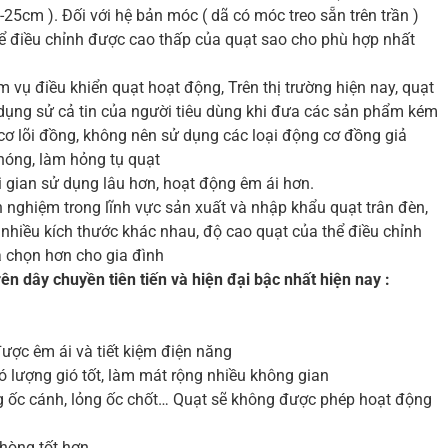
-25cm ). Đối với hệ bản móc ( dã có móc treo sẵn trên trần )
hể điều chỉnh được cao thấp của quạt sao cho phù hợp nhất
m vụ điều khiển quạt hoạt động, Trên thị trường hiện nay, quạt
ợi dụng sử cả tin của người tiêu dùng khi đưa các sản phẩm kém
cơ lõi đồng, không nên sử dụng các loại động cơ đồng giả
nóng, làm hỏng tụ quạt
 gian sử dụng lâu hơn, hoạt động êm ái hơn.
 nghiệm trong lĩnh vực sản xuất và nhập khẩu quạt trân đèn,
nhiều kích thước khác nhau, độ cao quạt của thể điều chỉnh
a chọn hơn cho gia đình
n dây chuyền tiên tiến và hiện đại bậc nhất hiện nay :
ược êm ái và tiết kiệm điện năng
ó lượng gió tốt, làm mát rộng nhiều không gian
ỏng ốc cánh, lỏng ốc chốt… Quạt sẽ không được phép hoạt động
phòng tốt hơn