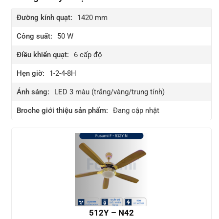
Đường kính quạt:
1420 mm
Công suất:
50 W
Điều khiển quạt:
6
cấp độ
Hẹn giờ:
1-2-4-8H
Ánh sáng:
LED 3 màu (trắng/vàng/trung tính)
Broche giới thiệu sản phẩm:
Đang cập nhật
512Y – N42