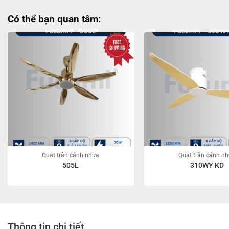
Có thể bạn quan tâm:
Quạt trần cánh nhựa
Quạt trần cánh n
505L
310WY KD
Thông tin chi tiết