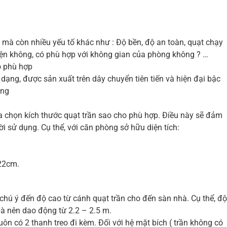
 mà còn nhiều yếu tố khác như : Độ bền, độ an toàn, quạt chạy
iện không, có phù hợp với không gian của phòng không ? …
o phù hợp
ạng, được sản xuất trên dây chuyển tiên tiến và hiện đại bậc
àng
ựa chọn kích thước quạt trần sao cho phù hợp. Điều này sẽ đảm
i sử dụng. Cụ thể, với căn phòng sở hữu diện tích:
.
122cm.
chú ý đến độ cao từ cánh quạt trần cho đến sàn nhà. Cụ thể, độ
hà nên dao động từ 2.2 – 2.5 m.
luôn có 2 thanh treo đi kèm. Đối với hệ mặt bích ( trần không có