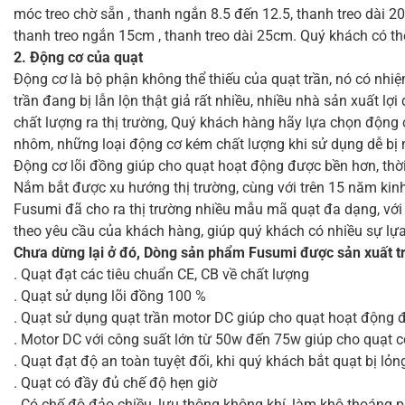
móc treo chờ sẵn , thanh ngắn 8.5 đến 12.5, thanh treo dài 20
thanh treo ngắn 15cm , thanh treo dài 25cm. Quý khách có t
2. Động cơ của quạt
Động cơ là bộ phận không thể thiếu của quạt trần, nó có nhiệ
trần đang bị lẫn lộn thật giả rất nhiều, nhiều nhà sản xuất l
chất lượng ra thị trường, Quý khách hàng hãy lựa chọn động 
nhôm, những loại động cơ kém chất lượng khi sử dụng dễ bị 
Động cơ lõi đồng giúp cho quạt hoạt động được bền hơn, thời
Nắm bắt được xu hướng thị trường, cùng với trên 15 năm kinh
Fusumi đã cho ra thị trường nhiều mẫu mã quạt đa dạng, với 
theo yêu cầu của khách hàng, giúp quý khách có nhiều sự lự
Chưa dừng lại ở đó, Dòng sản phẩm Fusumi được sản xuất trê
. Quạt đạt các tiêu chuẩn CE, CB về chất lượng
. Quạt sử dụng lõi đồng 100 %
. Quạt sử dụng quạt trần motor DC giúp cho quạt hoạt động đ
. Motor DC với công suất lớn từ 50w đến 75w giúp cho quạt c
. Quạt đạt độ an toàn tuyệt đối, khi quý khách bắt quạt bị l
. Quạt có đầy đủ chế độ hẹn giờ
. Có chế độ đảo chiều, lưu thông không khí, làm khô thoáng 