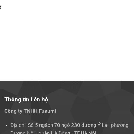
t
Thông tin liên hệ
Công ty TNHH Fusumi
Địa chỉ: Số 5 ngách 70 ngõ 230 đường Ỷ La - phường
Dương Nội - quận Hà Đông - TP.Hà Nội