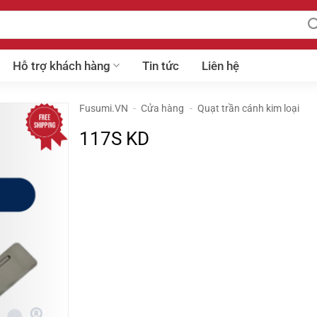
Hỗ trợ khách hàng
Tin tức
Liên hệ
Fusumi.VN
-
Cửa hàng
-
Quạt trần cánh kim loại
117S KD