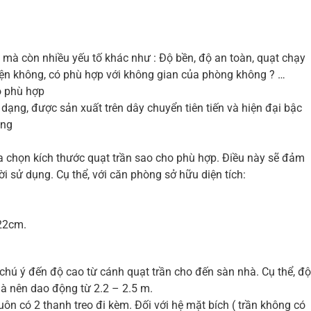
 mà còn nhiều yếu tố khác như : Độ bền, độ an toàn, quạt chạy
iện không, có phù hợp với không gian của phòng không ? …
o phù hợp
ạng, được sản xuất trên dây chuyển tiên tiến và hiện đại bậc
àng
ựa chọn kích thước quạt trần sao cho phù hợp. Điều này sẽ đảm
i sử dụng. Cụ thể, với căn phòng sở hữu diện tích:
.
122cm.
chú ý đến độ cao từ cánh quạt trần cho đến sàn nhà. Cụ thể, độ
hà nên dao động từ 2.2 – 2.5 m.
luôn có 2 thanh treo đi kèm. Đối với hệ mặt bích ( trần không có