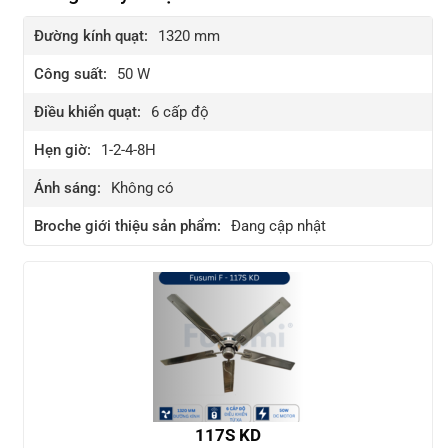
Đường kính quạt:
1320 mm
Công suất:
50 W
Điều khiển quạt:
6
cấp độ
Hẹn giờ:
1-2-4-8H
Ánh sáng:
Không có
Broche giới thiệu sản phẩm:
Đang cập nhật
117S KD