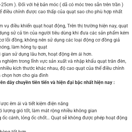
-25cm ). Đối với hệ bản móc ( dã có móc treo sẵn trên trần )
hể điều chỉnh được cao thấp của quạt sao cho phù hợp nhất
m vụ điều khiển quạt hoạt động, Trên thị trường hiện nay, quạt
ợi dụng sử cả tin của người tiêu dùng khi đưa các sản phẩm kém
cơ lõi đồng, không nên sử dụng các loại động cơ đồng giả
nóng, làm hỏng tụ quạt
 gian sử dụng lâu hơn, hoạt động êm ái hơn.
 nghiệm trong lĩnh vực sản xuất và nhập khẩu quạt trân đèn,
nhiều kích thước khác nhau, độ cao quạt của thể điều chỉnh
a chọn hơn cho gia đình
n dây chuyền tiên tiến và hiện đại bậc nhất hiện nay :
ược êm ái và tiết kiệm điện năng
ó lượng gió tốt, làm mát rộng nhiều không gian
ỏng ốc cánh, lỏng ốc chốt… Quạt sẽ không được phép hoạt động
phòng tốt hơn