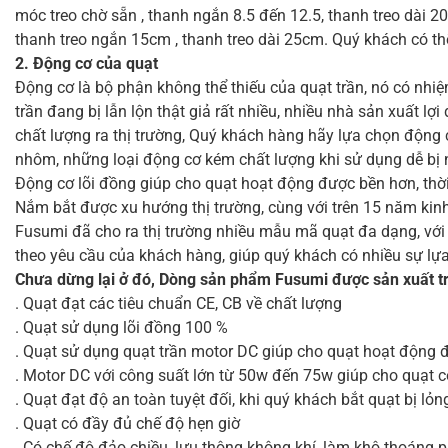
móc treo chờ sẵn , thanh ngắn 8.5 đến 12.5, thanh treo dài 20
thanh treo ngắn 15cm , thanh treo dài 25cm. Quý khách có t
2. Động cơ của quạt
Động cơ là bộ phận không thể thiếu của quạt trần, nó có nhiệ
trần đang bị lẫn lộn thật giả rất nhiều, nhiều nhà sản xuất l
chất lượng ra thị trường, Quý khách hàng hãy lựa chọn động 
nhôm, những loại động cơ kém chất lượng khi sử dụng dễ bị 
Động cơ lõi đồng giúp cho quạt hoạt động được bền hơn, thời
Nắm bắt được xu hướng thị trường, cùng với trên 15 năm kinh
Fusumi đã cho ra thị trường nhiều mẫu mã quạt đa dạng, với 
theo yêu cầu của khách hàng, giúp quý khách có nhiều sự lự
Chưa dừng lại ở đó, Dòng sản phẩm Fusumi được sản xuất trê
. Quạt đạt các tiêu chuẩn CE, CB về chất lượng
. Quạt sử dụng lõi đồng 100 %
. Quạt sử dụng quạt trần motor DC giúp cho quạt hoạt động đ
. Motor DC với công suất lớn từ 50w đến 75w giúp cho quạt c
. Quạt đạt độ an toàn tuyệt đối, khi quý khách bắt quạt bị l
. Quạt có đầy đủ chế độ hẹn giờ
. Có chế độ đảo chiều, lưu thông không khí, làm khô thoáng 