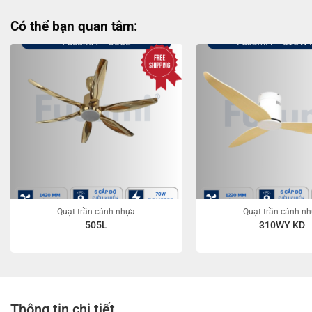
Có thể bạn quan tâm:
Quạt trần cánh nhựa
Quạt trần cánh n
505L
310WY KD
Thông tin chi tiết